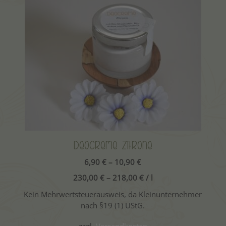
Dieses
Produkt
weist
mehrere
Varianten
auf.
Die
Optionen
können
auf
der
Produktseite
Deocreme Zitrone
gewählt
6,90
€
–
10,90
€
werden
230,00
€
–
218,00
€
/
l
Kein Mehrwertsteuerausweis, da Kleinunternehmer
nach §19 (1) UStG.