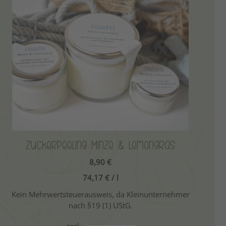
Dieses
Produkt
weist
mehrere
Varianten
auf.
Die
Optionen
können
auf
der
Produktseite
Zuckerpeeling Minze & Lemongras
gewählt
8,90
€
werden
74,17
€
/
l
Kein Mehrwertsteuerausweis, da Kleinunternehmer
nach §19 (1) UStG.