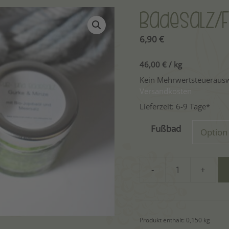
Badesalz/
6,90
€
46,00
€
/
kg
Kein Mehrwertsteuerausw
Versandkosten
Lieferzeit:
6-9 Tage*
A
Fußbad
l
t
e
-
+
r
Badesalz/Fußbad
n
Gurke
a
&
t
Minze
Produkt enthält: 0,150
kg
i
Menge