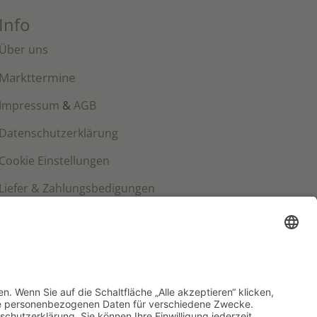
Info
Über uns
Markttermine
Impressum
&
AGB
Datenschutzerklärung
Cookie Einstellungen
Liefer & Zahlungsbedigungen
Wiederrufsbelehrung
nd mehr