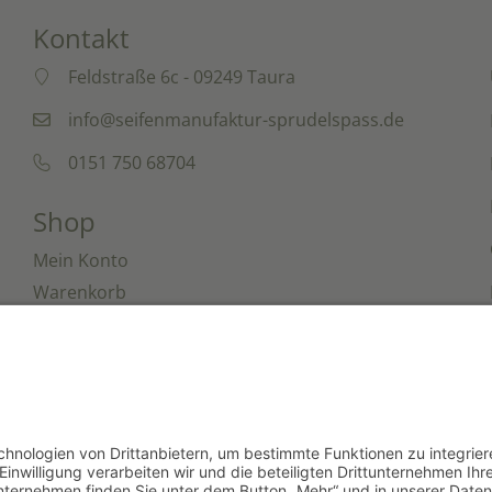
Kontakt
Feldstraße 6c - 09249 Taura
info@seifenmanufaktur-sprudelspass.de
0151 750 68704
Shop
Mein Konto
Warenkorb
Kasse
 Seifenmanufaktur Sprudelspass • Webdesign & Service
Bilder u