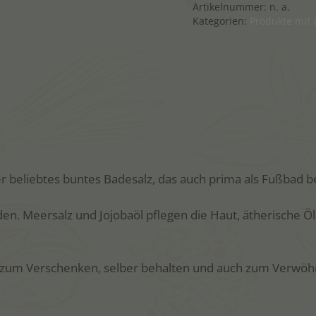
Artikelnummer:
n. a.
v
Kategorien:
Produkte mit 
e
:
r beliebtes buntes Badesalz, das auch prima als Fußbad 
n. Meersalz und Jojobaöl pflegen die Haut, ätherische Ö
, zum Verschenken, selber behalten und auch zum Verwöh