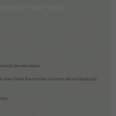
ätherischen Ölen
,
Badesalz
,
Fußbad
benutzt werden kann.
le oder feine Parfumöle machen dieses Badesalz
nen.