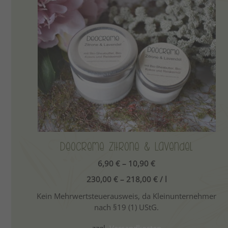
Dieses
Produkt
weist
mehrere
Varianten
auf.
Die
Optionen
können
auf
der
Produktseite
Deocreme Zitrone & Lavendel
gewählt
6,90
€
–
10,90
€
werden
230,00
€
–
218,00
€
/
l
Kein Mehrwertsteuerausweis, da Kleinunternehmer
nach §19 (1) UStG.