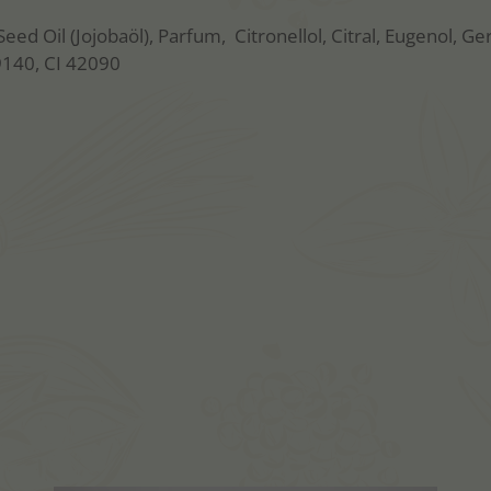
eed Oil (Jojobaöl), Parfum, Citronellol, Citral, Eugenol, Ge
9140, CI 42090