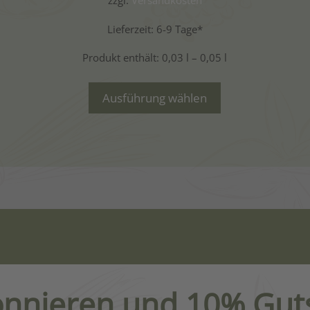
zzgl.
Versandkosten
Lieferzeit:
6-9 Tage*
Produkt enthält: 0,03
l
– 0,05
l
Ausführung wählen
onnieren und 10% Guts